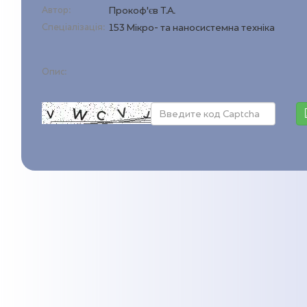
Автор:
Прокоф'єв Т.А.
Спеціалізація:
153 Мікро- та наносистемна техніка
Опис: